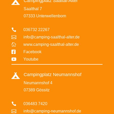
Campingplatz Saaltal-Alter

Saalthal 7
07333 Unterwellenborn

036732 22267

info@camping-saalthal-alter.de

www.camping-saalthal-alter.de

Facebook

Youtube
Campingplatz Neumannshof

Neumannshof 4
07389 Gössitz

036483 7420

info@camping-neumannshof.de