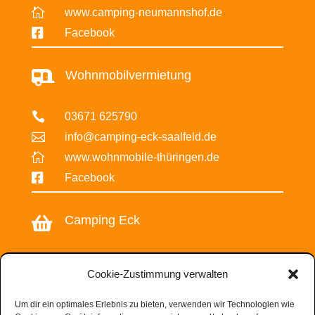

www.camping-neumannshof.de

Facebook
Wohnmobilvermietung


03671 625790

info@camping-eck-saalfeld.de

www.wohnmobile-thüringen.de

Facebook
Camping Eck


03671 625790
Cookie-Zustimmung verwalten

info@camping-eck-saalfeld.de

www.camping-eck-saalfeld.de
Um dir ein optimales Erlebnis zu bieten, verwenden wir Technologien wie