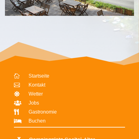

Startseite

Kontakt

Wetter

Jobs

Gastronomie

Buchen